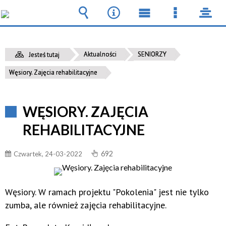
Wyszukiwarka
Narzędzia
Menu
Menu
pane
główne
szczegół
Aktualności
SENIORZY
Jesteś tutaj
Węsiory. Zajęcia rehabilitacyjne
WĘSIORY. ZAJĘCIA
REHABILITACYJNE
692
Czwartek, 24-03-2022
Węsiory. W ramach projektu "Pokolenia" jest nie tylko
zumba, ale również zajęcia rehabilitacyjne
.