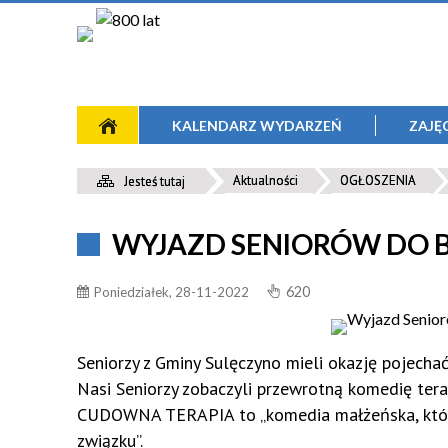
KALENDARZ WYDARZEŃ
ZAJĘ
Zajęcia Plastyczne
Międzynarodowy Festiwal Akordeonowy
O Zespole
Miejscowości
Aktualności
OGŁOSZENIA
Jesteś tutaj
Nauka Gry Na Gitarze
Międzynarodowy Festiwal Jazzowy "Jazz W
Aktualności
Krajobraz
WYJAZD SENIORÓW DO B
Lesie"
Nauka Gry Na Akordeonie
Archiwum
Mapa Turystyczna
Ogólnopolski Turystyczny Przegląd
620
Poniedziałek, 28-11-2022
Chór Cantiamo E Libiamo Seleczeno
Informacja Turystyczna
Piosenki Studenckiej - Bazuna
Motylki
Dożynki Gminy Sulęczyno
Seniorzy z Gminy Sulęczyno mieli okazję pojecha
Szkółka Szachowa
Nasi Seniorzy zobaczyli przewrotną komedię ter
CUDOWNA TERAPIA to „komedia małżeńska, którą p
Joga
związku”.