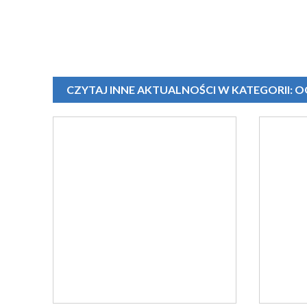
CZYTAJ INNE AKTUALNOŚCI W KATEGORII: 