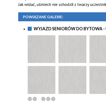
Jak
widać, uśmiech nie schodził z twarzy uczestni
Pilates
Taniec Jazzowy
POWIĄZANE GALERIE:
WYJAZD SENIORÓW DO BYTOWA - 