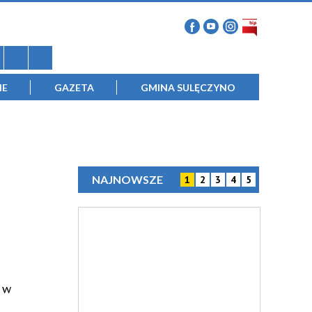
IE
GAZETA
GMINA SULĘCZYNO
NAJNOWSZE
1
2
3
4
5
 w