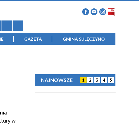
IE
GAZETA
GMINA SULĘCZYNO
NAJNOWSZE
1
2
3
4
5
nia
ltury w