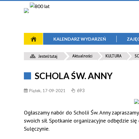
KALENDARZ WYDARZEŃ
ZAJĘ
Zajęcia Plastyczne
Międzynarodowy Festiwal Akordeonowy
O Zespole
Miejscowości
Aktualności
KULTURA
SC
Jesteś tutaj
Nauka Gry Na Gitarze
Międzynarodowy Festiwal Jazzowy "Jazz W
Aktualności
Krajobraz
SCHOLA ŚW. ANNY
Lesie"
Nauka Gry Na Akordeonie
Archiwum
Mapa Turystyczna
Ogólnopolski Turystyczny Przegląd
693
Piątek, 17-09-2021
Chór Cantiamo E Libiamo Seleczeno
Informacja Turystyczna
Piosenki Studenckiej - Bazuna
Motylki
Dożynki Gminy Sulęczyno
Ogłaszamy nabór do Scholii Św. Anny zapraszamy 
Szkółka Szachowa
swoich sił. Spotkanie organizacyjne odbędzie si
Sulęczynie.
Joga