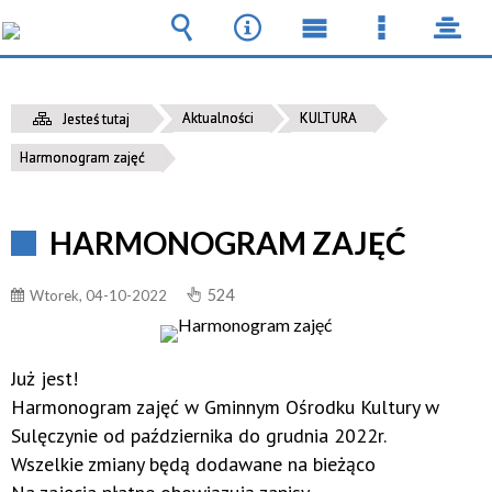
Wyszukiwarka
Narzędzia
Menu
Menu
pane
główne
szczegół
Aktualności
KULTURA
Jesteś tutaj
Harmonogram zajęć
HARMONOGRAM ZAJĘĆ
524
Wtorek, 04-10-2022
Już jest!
Harmonogram zajęć w Gminnym Ośrodku Kultury w
Sulęczynie od października do grudnia 2022r.
Wszelkie zmiany będą dodawane na bieżąco